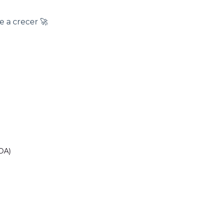
 a crecer 🚀
DA)