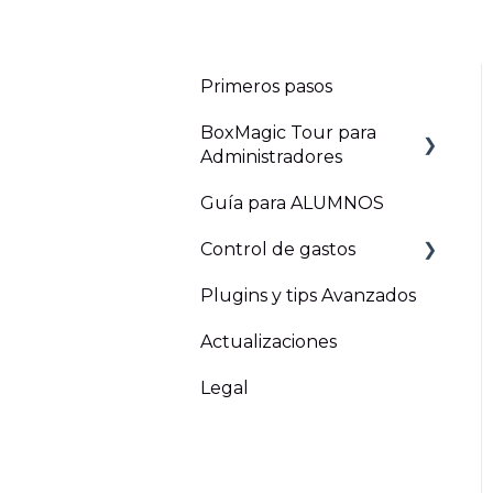
Primeros pasos
BoxMagic Tour para
Administradores
Guía para ALUMNOS
Marketing
Control de gastos
Clientes
Plugins y tips Avanzados
Mi Centro
Gastos operacionales
Opex
Actualizaciones
Inicio - Panel Principal
Gastos en capital o
Legal
Administración
Opex
Plugins